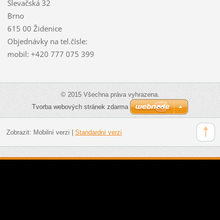
Slevačská 32
Brno
615 00 Židenice
Objednávky na tel.čísle:
mobil: +420 777 075 399
© 2015 Všechna práva vyhrazena.
Tvorba webových stránek zdarma
Zobrazit:
Mobilní verzi
|
Standardní verzi